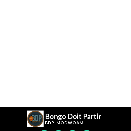
Bongo Doit Partir
BDP-
MODWOAM