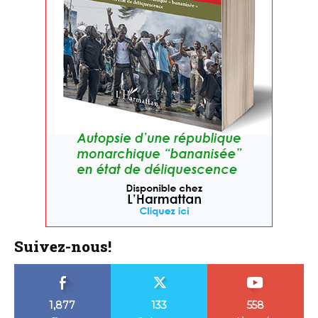
Suivez-nous!
1,877
133
558