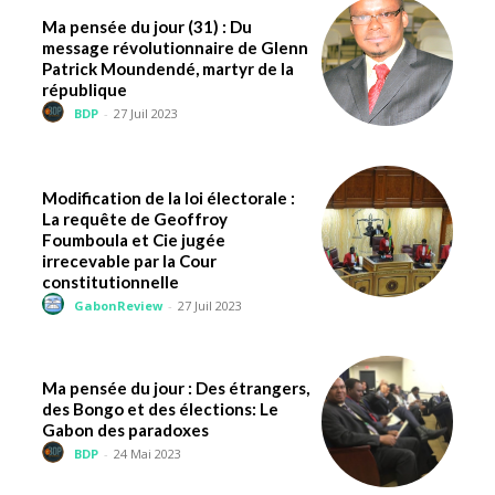
Ma pensée du jour (31) : Du
message révolutionnaire de Glenn
Patrick Moundendé, martyr de la
république
BDP
-
27 Juil 2023
Modification de la loi électorale :
La requête de Geoffroy
Foumboula et Cie jugée
irrecevable par la Cour
constitutionnelle
GabonReview
-
27 Juil 2023
Ma pensée du jour : Des étrangers,
des Bongo et des élections: Le
Gabon des paradoxes
BDP
-
24 Mai 2023