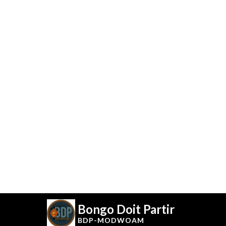
Bongo Doit Partir
BDP-
MODWOAM