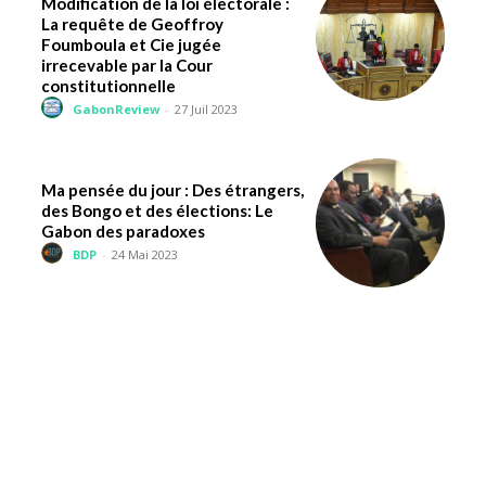
Modification de la loi électorale :
La requête de Geoffroy
Foumboula et Cie jugée
irrecevable par la Cour
constitutionnelle
GabonReview
-
27 Juil 2023
Ma pensée du jour : Des étrangers,
des Bongo et des élections: Le
Gabon des paradoxes
BDP
-
24 Mai 2023