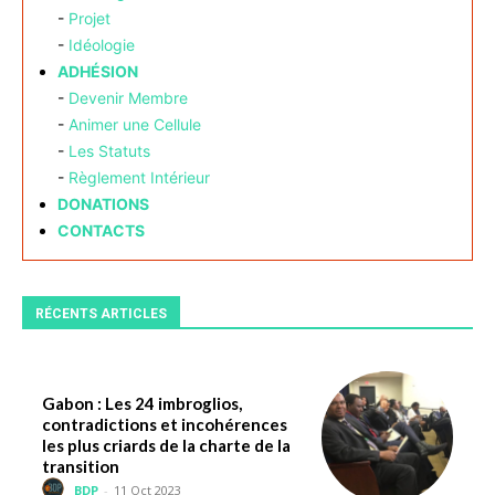
-
Projet
-
Idéologie
ADHÉSION
-
Devenir Membre
-
Animer une Cellule
-
Les Statuts
-
Règlement Intérieur
DONATIONS
CONTACTS
RÉCENTS ARTICLES
Gabon : Les 24 imbroglios,
contradictions et incohérences
les plus criards de la charte de la
transition
BDP
-
11 Oct 2023