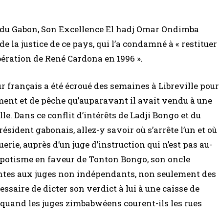
t du Gabon, Son Excellence El hadj Omar Ondimba
e la justice de ce pays, qui l’a condamné à « restituer
ibération de René Cardona en 1996 ».
ur français a été écroué des semaines à Libreville pour
ment et de pêche qu’auparavant il avait vendu à une
e. Dans ce conflit d’intérêts de Ladji Bongo et du
ésident gabonais, allez-y savoir où s’arrête l’un et où
rie, auprès d’un juge d’instruction qui n’est pas au-
népotisme en faveur de Tonton Bongo, son oncle
ntes aux juges non indépendants, non seulement des
cessaire de dicter son verdict à lui à une caisse de
quand les juges zimbabwéens courent-ils les rues