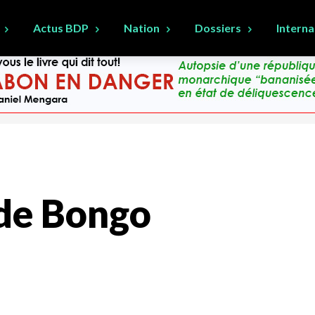
Actus BDP
Nation
Dossiers
Interna
 de Bongo