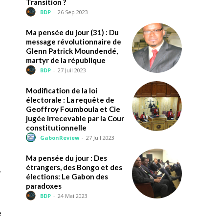
Transition ?
BDP
-
26 Sep 2023
Ma pensée du jour (31) : Du
message révolutionnaire de
Glenn Patrick Moundendé,
martyr de la république
BDP
-
27 Juil 2023
Modification de la loi
électorale : La requête de
Geoffroy Foumboula et Cie
jugée irrecevable par la Cour
constitutionnelle
GabonReview
-
27 Juil 2023
Ma pensée du jour : Des
étrangers, des Bongo et des
,
élections: Le Gabon des
paradoxes
BDP
-
24 Mai 2023
e