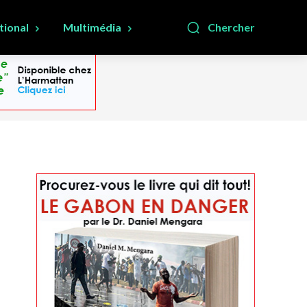
tional
Multimédia
Chercher