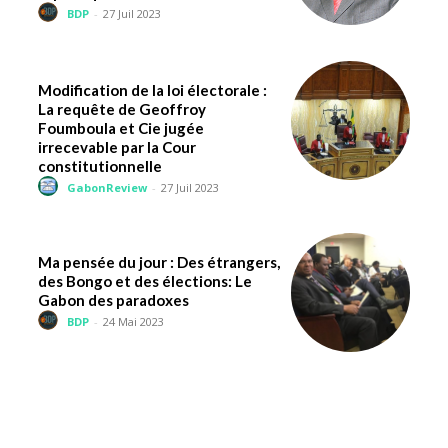
BDP
-
27 Juil 2023
Modification de la loi électorale :
La requête de Geoffroy
Foumboula et Cie jugée
irrecevable par la Cour
constitutionnelle
GabonReview
-
27 Juil 2023
Ma pensée du jour : Des étrangers,
des Bongo et des élections: Le
Gabon des paradoxes
BDP
-
24 Mai 2023