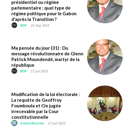
présidentiel ou régime
parlementaire : quel type de
régime politique pour le Gabon
d’après la Transition ?
BDP
-
26 Sep 2023
Ma pensée du jour (31) : Du
message révolutionnaire de Glenn
Patrick Moundendé, martyr de la
république
BDP
-
27 Juil 2023
Modification de la loi électorale :
La requête de Geoffroy
Foumboula et Cie jugée
irrecevable par la Cour
constitutionnelle
GabonReview
-
27 Juil 2023