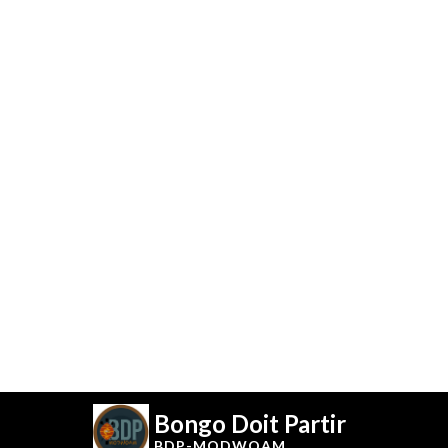
Bongo Doit Partir
BDP-
MODWOAM