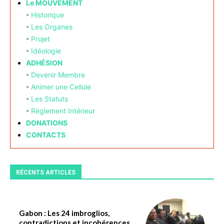
Le MOUVEMENT
-
Historique
-
Les Organes
-
Projet
-
Idéologie
ADHÉSION
-
Devenir Membre
-
Animer une Cellule
-
Les Statuts
-
Règlement Intérieur
DONATIONS
CONTACTS
RÉCENTS ARTICLES
Gabon : Les 24 imbroglios,
contradictions et incohérences