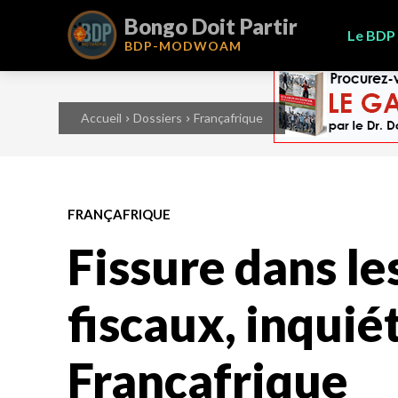
Bongo Doit Partir
Le BDP
BDP-
MODWOAM
Accueil
Dossiers
Françafrique
FRANÇAFRIQUE
Fissure dans le
fiscaux, inquié
Françafrique