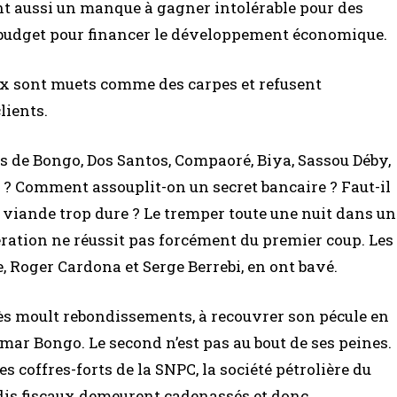
nt aussi un manque à gagner intolérable pour des
ur budget pour financer le développement économique.
aux sont muets comme des carpes et refusent
lients.
de Bongo, Dos Santos, Compaoré, Biya, Sassou Déby,
 ? Comment assouplit-on un secret bancaire ? Faut-il
e viande trop dure ? Le tremper toute une nuit dans un
opération ne réussit pas forcément du premier coup. Les
, Roger Cardona et Serge Berrebi, en ont bavé.
rès moult rebondissements, à recouvrer son pécule en
mar Bongo. Le second n’est pas au bout de ses peines.
s coffres-forts de la SNPC, la société pétrolière du
dis fiscaux demeurent cadenassés et donc