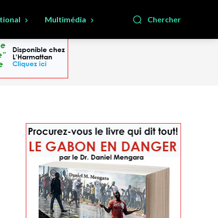
tional
Multimédia
Chercher