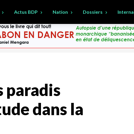
Actus BDP
Nation
Dossiers
Interna
s paradis
tude dans la