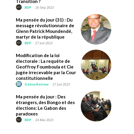
Transition ?
BDP
-
26 Sep 2023
Ma pensée du jour (31) : Du
message révolutionnaire de
Glenn Patrick Moundendé,
martyr de la république
BDP
-
27 Juil 2023
Modification de la loi
électorale : La requête de
Geoffroy Foumboula et Cie
jugée irrecevable par la Cour
constitutionnelle
GabonReview
-
27 Juil 2023
Ma pensée du jour : Des
étrangers, des Bongo et des
élections: Le Gabon des
paradoxes
BDP
-
24 Mai 2023