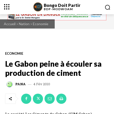
Bongo Doit Partir
BDP-
MODWOAM
Accueil
Nation
Economie
ECONOMIE
Le Gabon peine à écouler sa
production de ciment
4 Fév 2010
PANA
La société Les Ciments du Gabon (CIM Gabon),