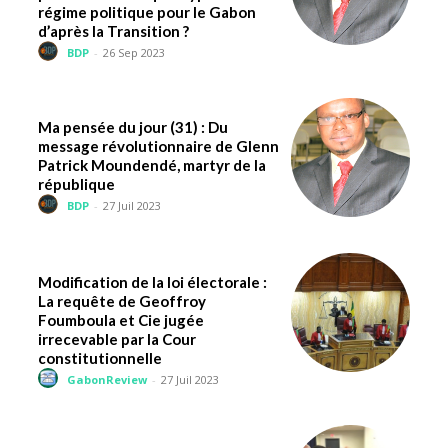
régime politique pour le Gabon
d’après la Transition ?
BDP
-
26 Sep 2023
Ma pensée du jour (31) : Du
message révolutionnaire de Glenn
Patrick Moundendé, martyr de la
république
BDP
-
27 Juil 2023
Modification de la loi électorale :
La requête de Geoffroy
Foumboula et Cie jugée
irrecevable par la Cour
constitutionnelle
GabonReview
-
27 Juil 2023