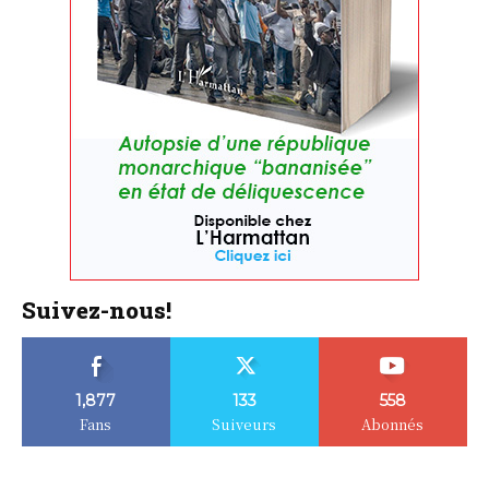
Suivez-nous!
1,877
133
558
Fans
Suiveurs
Abonnés