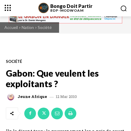
Bongo Doit Partir
BDP-
MODWOAM
Accueil
Nation
Société
SOCIÉTÉ
Gabon: Que veulent les
exploitants ?
12 Mar 2010
Jeune Afrique
Ils le disent tous : le gouvernement les a pris de court.