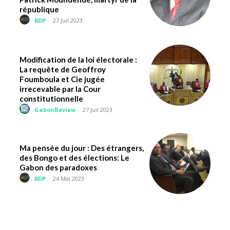
république
BDP
-
27 Juil 2023
Modification de la loi électorale :
La requête de Geoffroy
Foumboula et Cie jugée
irrecevable par la Cour
constitutionnelle
GabonReview
-
27 Juil 2023
Ma pensée du jour : Des étrangers,
des Bongo et des élections: Le
Gabon des paradoxes
BDP
-
24 Mai 2023