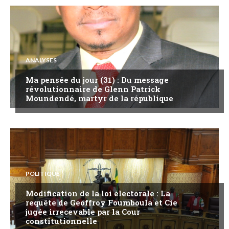
ANALYSES
Ma pensée du jour (31) : Du message
révolutionnaire de Glenn Patrick
Moundendé, martyr de la république
POLITIQUE
Modification de la loi électorale : La
requête de Geoffroy Foumboula et Cie
jugée irrecevable par la Cour
constitutionnelle