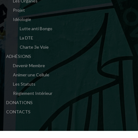
Les Organes
Projet
Idéologie
Lutte anti Bongo
La DTE
Charte 3e Voie
ADHÉSIONS
Devenir Membre
Animer une Cellule
Les Statuts
Règlement Intérieur
DONATIONS
CONTACTS