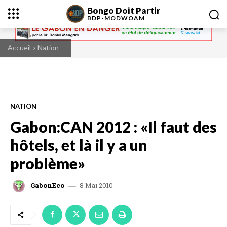
Bongo Doit Partir
BDP-
MODWOAM
Accueil
Nation
NATION
Gabon:CAN 2012 : «Il faut des
hôtels, et là il y a un
problème»
8 Mai 2010
GabonEco