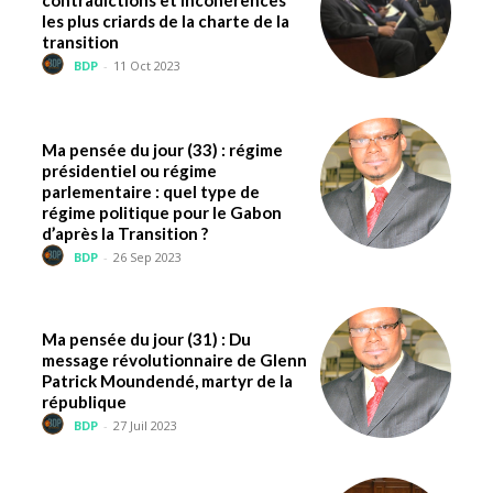
contradictions et incohérences
les plus criards de la charte de la
transition
BDP
-
11 Oct 2023
Ma pensée du jour (33) : régime
présidentiel ou régime
parlementaire : quel type de
régime politique pour le Gabon
d’après la Transition ?
BDP
-
26 Sep 2023
Ma pensée du jour (31) : Du
message révolutionnaire de Glenn
Patrick Moundendé, martyr de la
république
BDP
-
27 Juil 2023