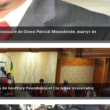
utionnaire de Glenn Patrick Moundendé, martyr de
ête de Geoffroy Foumboula et Cie jugée irrecevable