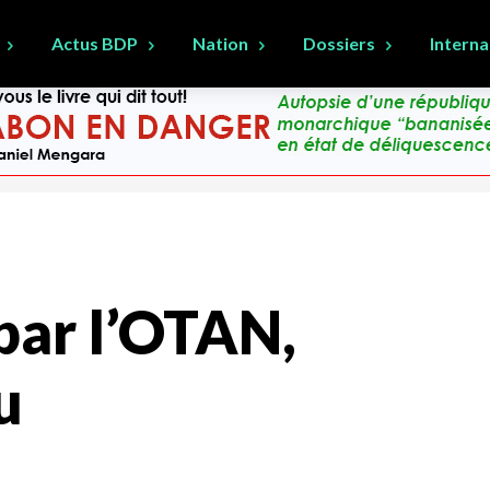
Actus BDP
Nation
Dossiers
Interna
 par l’OTAN,
u