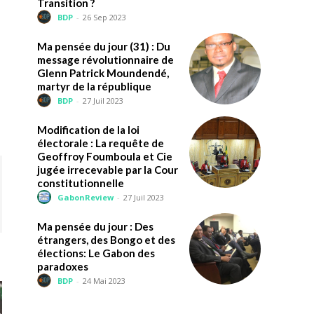
Transition ?
BDP
-
26 Sep 2023
Ma pensée du jour (31) : Du
message révolutionnaire de
Glenn Patrick Moundendé,
martyr de la république
BDP
-
27 Juil 2023
Modification de la loi
électorale : La requête de
Geoffroy Foumboula et Cie
jugée irrecevable par la Cour
constitutionnelle
GabonReview
-
27 Juil 2023
Ma pensée du jour : Des
étrangers, des Bongo et des
élections: Le Gabon des
paradoxes
BDP
-
24 Mai 2023