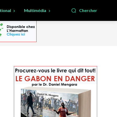
tional
Multimédia
Chercher