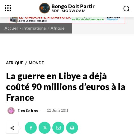
Bongo Doit Partir
BDP-
MODWOAM
Accueil
International
Afrique
AFRIQUE
MONDE
La guerre en Libye a déjà
coûté 90 millions d’euros à la
France
22 Juin 2011
Les Echos