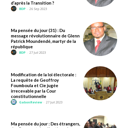
d’après la Transition ?
BDP
-
26 Sep 2023
Ma pensée du jour (31) : Du
message révolutionnaire de Glenn
Patrick Moundendé, martyr de la
république
BDP
-
27 Juil 2023
Modification de la loi électorale :
La requête de Geoffroy
Foumboula et Cie jugée
irrecevable par la Cour
constitutionnelle
GabonReview
-
27 Juil 2023
Ma pensée du jour : Des étrangers,