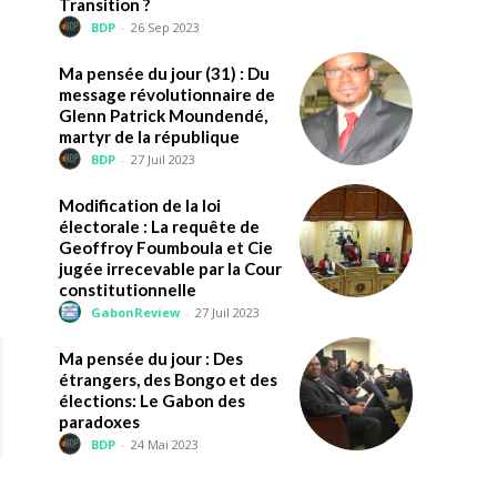
Transition ?
BDP
-
26 Sep 2023
Ma pensée du jour (31) : Du
message révolutionnaire de
Glenn Patrick Moundendé,
martyr de la république
BDP
-
27 Juil 2023
Modification de la loi
électorale : La requête de
Geoffroy Foumboula et Cie
jugée irrecevable par la Cour
constitutionnelle
GabonReview
-
27 Juil 2023
Ma pensée du jour : Des
étrangers, des Bongo et des
élections: Le Gabon des
paradoxes
BDP
-
24 Mai 2023