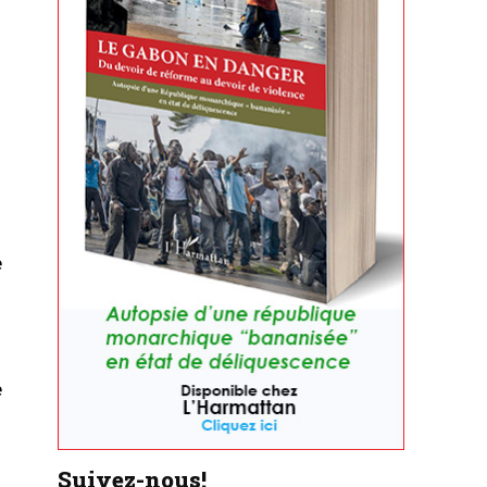
e
e
Suivez-nous!