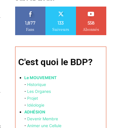
n
1,877
133
558
Fans
Suiveurs
Abonnés
C'est quoi le BDP?
Le MOUVEMENT
-
Historique
a
-
Les Organes
-
Projet
-
Idéologie
ADHÉSION
-
Devenir Membre
-
Animer une Cellule
t