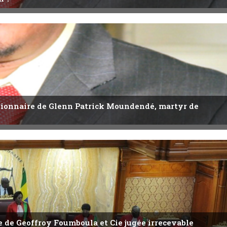
utionnaire de Glenn Patrick Moundendé, martyr de
ête de Geoffroy Foumboula et Cie jugée irrecevable