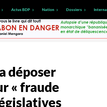
Actus BDP
Nation
Dossiers
Interna
a déposer
r « fraude
égislatives