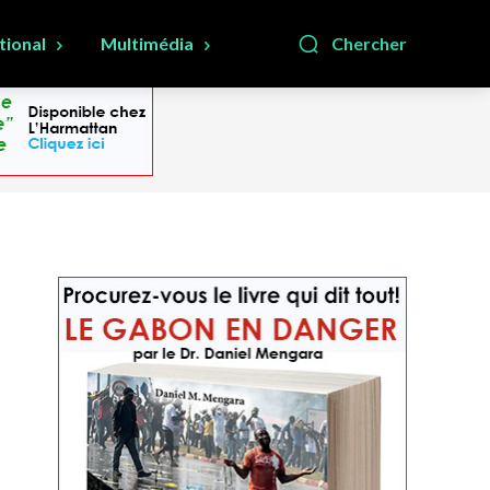
tional
Multimédia
Chercher