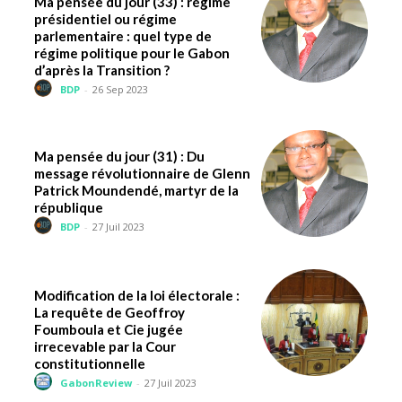
Ma pensée du jour (33) : régime
présidentiel ou régime
parlementaire : quel type de
régime politique pour le Gabon
d’après la Transition ?
BDP
-
26 Sep 2023
Ma pensée du jour (31) : Du
message révolutionnaire de Glenn
Patrick Moundendé, martyr de la
république
BDP
-
27 Juil 2023
Modification de la loi électorale :
La requête de Geoffroy
Foumboula et Cie jugée
irrecevable par la Cour
constitutionnelle
GabonReview
-
27 Juil 2023