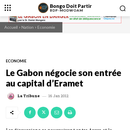
Bongo Doit Partir
BDP-
MODWOAM
Accueil
Nation
Economie
ECONOMIE
Le Gabon négocie son entrée
au capital d’Eramet
16 Jan 2012
La Tribune
Les discussions se poursuivent entre Areva et le