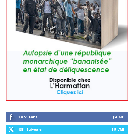
1,877
Fans
J'AIME
133
Suiveurs
SUIVRE