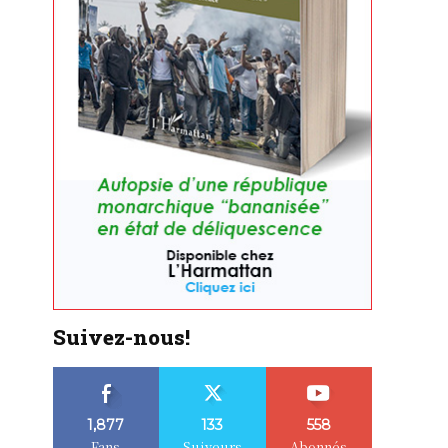
Suivez-nous!
1,877
133
558
Fans
Suiveurs
Abonnés