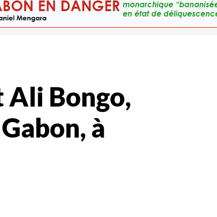
onais Ali Bongo (d) reçu à l'Elysée par François Hollande, le 5 juillet 2012 à Paris (AFP,
 Ali Bongo,
 Gabon, à