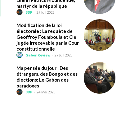
martyr de la république
BDP
-
27 Juil 2023
Modification de la loi
électorale : La requête de
Geoffroy Foumboula et Cie
jugée irrecevable par la Cour
constitutionnelle
GabonReview
-
27 Juil 2023
Ma pensée du jour : Des
étrangers, des Bongo et des
élections: Le Gabon des
paradoxes
BDP
-
24 Mai 2023