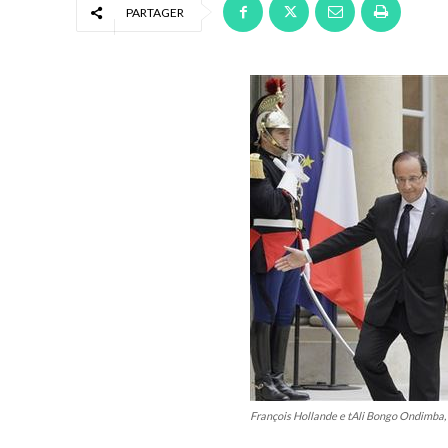
PARTAGER
François Hollande e tAli Bongo Ondimba, à