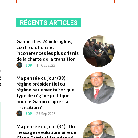
RÉCENTS ARTICLES
Gabon : Les 24 imbroglios,
contradictions et
incohérences les plus criards
de la charte de la transition
BDP
-
11 Oct 2023
t
2
Ma pensée du jour (33) :
s
régime présidentiel ou
régime parlementaire : quel
type de régime politique
pour le Gabon d’après la
Transition ?
BDP
-
26 Sep 2023
Ma pensée du jour (31) : Du
message révolutionnaire de
Glenn Patrick Moundendé,