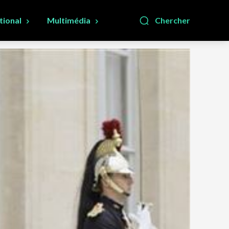
tional
Multimédia
Chercher