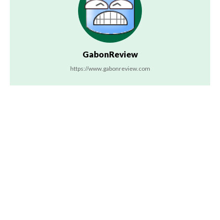
GabonReview
https://www.gabonreview.com