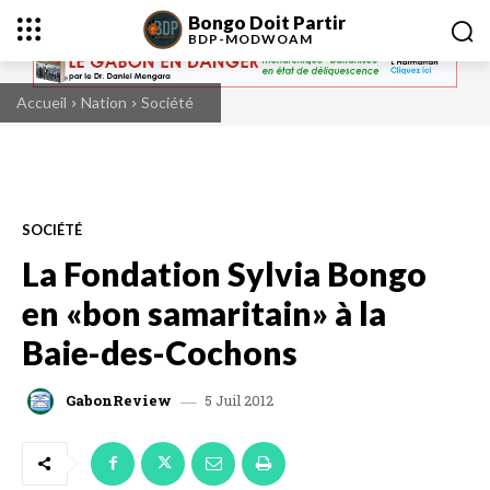
Bongo Doit Partir
BDP-
MODWOAM
Accueil
Nation
Société
SOCIÉTÉ
La Fondation Sylvia Bongo
en «bon samaritain» à la
Baie-des-Cochons
5 Juil 2012
GabonReview