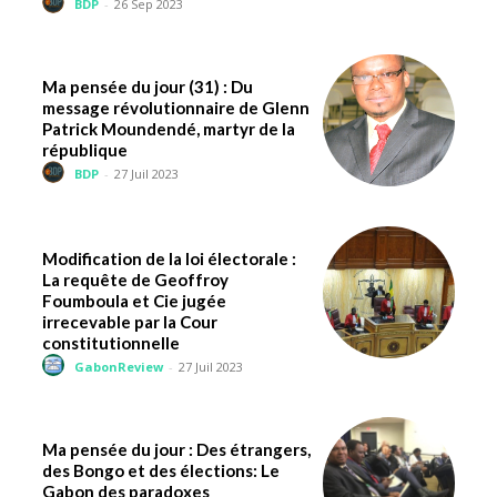
BDP
-
26 Sep 2023
Ma pensée du jour (31) : Du
message révolutionnaire de Glenn
Patrick Moundendé, martyr de la
république
BDP
-
27 Juil 2023
Modification de la loi électorale :
La requête de Geoffroy
Foumboula et Cie jugée
irrecevable par la Cour
constitutionnelle
GabonReview
-
27 Juil 2023
Ma pensée du jour : Des étrangers,
des Bongo et des élections: Le
Gabon des paradoxes