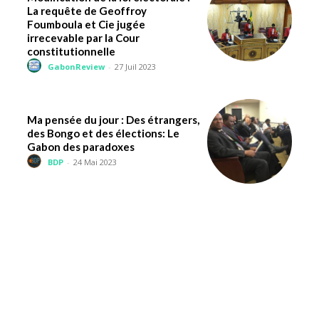
La requête de Geoffroy
Foumboula et Cie jugée
irrecevable par la Cour
constitutionnelle
GabonReview
-
27 Juil 2023
Ma pensée du jour : Des étrangers,
des Bongo et des élections: Le
Gabon des paradoxes
BDP
-
24 Mai 2023