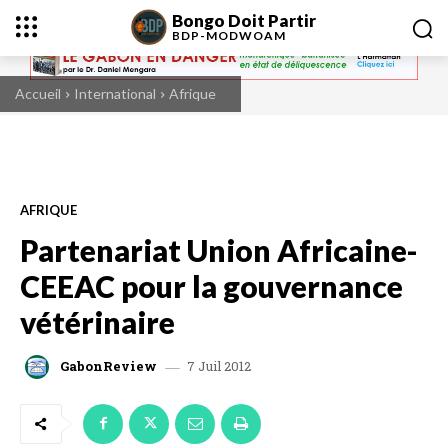
Bongo Doit Partir
BDP-
MODWOAM
Accueil
International
Afrique
AFRIQUE
Partenariat Union Africaine-
CEEAC pour la gouvernance
vétérinaire
7 Juil 2012
GabonReview