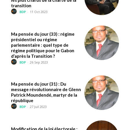
les plus criards de la charte de la
transition
BDP
-
11 Oct 2023
Ma pensée du jour (33) : régime
présidentiel ou régime
parlementaire : quel type de
régime politique pour le Gabon
d’après la Transition ?
BDP
-
26 Sep 2023
Ma pensée du jour (31) : Du
message révolutionnaire de Glenn
Patrick Moundendé, martyr de la
république
BDP
-
27 Juil 2023
Modification de la loi électorale :