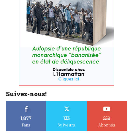
Suivez-nous!
1,877
133
558
Fans
Suiveurs
Abonnés