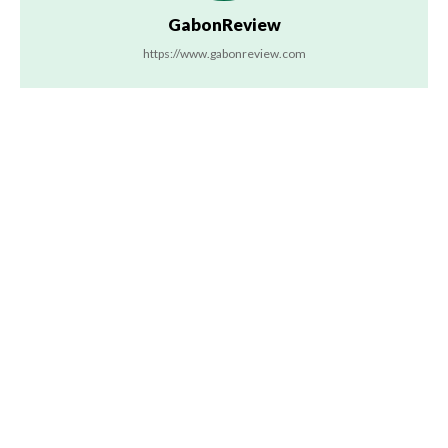
GabonReview
https://www.gabonreview.com