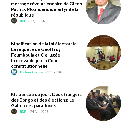
message révolutionnaire de Glenn
Patrick Moundendé, martyr de la
république
BDP
-
27 Juil 2023
Modification de la loi électorale :
La requête de Geoffroy
Foumboula et Cie jugée
irrecevable par la Cour
constitutionnelle
GabonReview
-
27 Juil 2023
Ma pensée du jour : Des étrangers,
des Bongo et des élections: Le
Gabon des paradoxes
BDP
-
24 Mai 2023