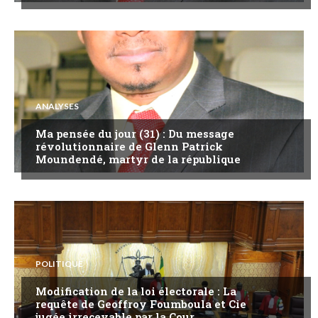
ANALYSES
Ma pensée du jour (31) : Du message
révolutionnaire de Glenn Patrick
Moundendé, martyr de la république
POLITIQUE
Modification de la loi électorale : La
requête de Geoffroy Foumboula et Cie
jugée irrecevable par la Cour