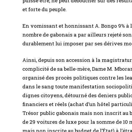
puisse être, ne peut déboucher sur des résult
et forte du peuple.
En vomissant et honnissant A. Bongo 9% à l’é
nombre de gabonais a par ailleurs rejeté son 
durablement lui imposer par ses dérives m
Ainsi, depuis son accession à la magistratu
complicité de sa belle-mère, Dame M. Mboran
organisé des procès politiques contre les lead
dans le sang toute manifestation sociopoliti
dignes citoyens, détourné des deniers publics
financiers et réels (achat d’un hôtel particul
Trésor public gabonais mais non inscrit au b
de 29 voitures de luxe pour la somme de 10 
mais non inscrite au budget de l’État) à l’ét