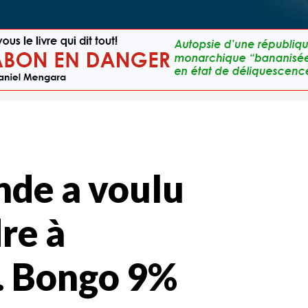
nde a voulu
re à
i. Bongo 9%