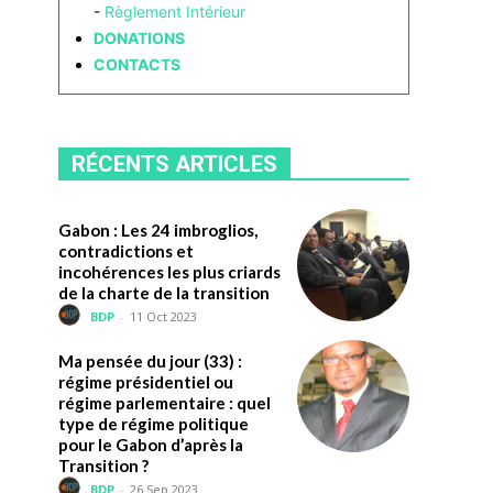
-
Règlement Intérieur
DONATIONS
CONTACTS
RÉCENTS ARTICLES
Gabon : Les 24 imbroglios,
contradictions et
incohérences les plus criards
de la charte de la transition
BDP
-
11 Oct 2023
Ma pensée du jour (33) :
régime présidentiel ou
régime parlementaire : quel
type de régime politique
pour le Gabon d’après la
Transition ?
BDP
-
26 Sep 2023