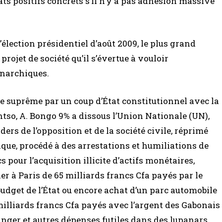
ats positifs concrets s’il n’y a pas adhésion massive
lection présidentiel d’août 2009, le plus grand
projet de société qu’il s’évertue à vouloir
onarchiques.
re suprême par un coup d’État constitutionnel avec la
tso, A. Bongo 9% a dissous l’Union Nationale (UN),
ers de l’opposition et de la société civile, réprimé
que, procédé à des arrestations et humiliations de
 pour l’acquisition illicite d’actifs monétaires,
ier à Paris de 65 milliards francs Cfa payés par le
udget de l’État ou encore achat d’un parc automobile
milliards francs Cfa payés avec l’argent des Gabonais
ranger et autres dépenses futiles dans des lupanars