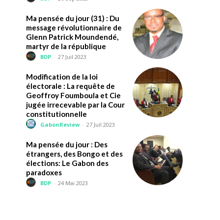
Ma pensée du jour (31) : Du
message révolutionnaire de
Glenn Patrick Moundendé,
martyr de la république
BDP
-
27 Juil 2023
Modification de la loi
électorale : La requête de
Geoffroy Foumboula et Cie
jugée irrecevable par la Cour
constitutionnelle
GabonReview
-
27 Juil 2023
Ma pensée du jour : Des
étrangers, des Bongo et des
élections: Le Gabon des
paradoxes
BDP
-
24 Mai 2023