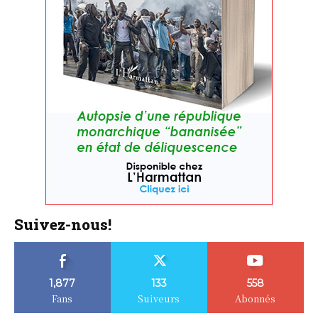
Suivez-nous!
1,877
133
558
Fans
Suiveurs
Abonnés