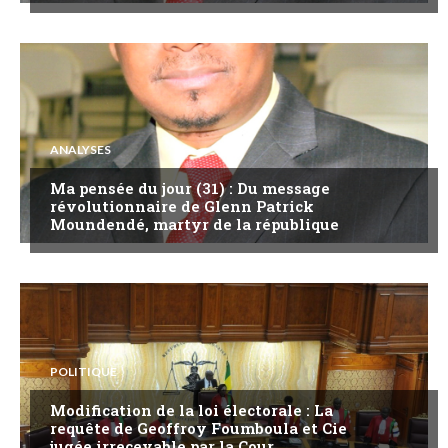
ANALYSES
Ma pensée du jour (31) : Du message
révolutionnaire de Glenn Patrick
Moundendé, martyr de la république
POLITIQUE
Modification de la loi électorale : La
requête de Geoffroy Foumboula et Cie
jugée irrecevable par la Cour