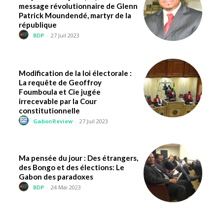
message révolutionnaire de Glenn
Patrick Moundendé, martyr de la
république
BDP
-
27 Juil 2023
Modification de la loi électorale :
La requête de Geoffroy
Foumboula et Cie jugée
irrecevable par la Cour
constitutionnelle
GabonReview
-
27 Juil 2023
Ma pensée du jour : Des étrangers,
des Bongo et des élections: Le
Gabon des paradoxes
BDP
-
24 Mai 2023