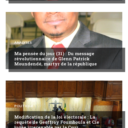
ANALYSES
Ma pensée du jour (31) : Du message
révolutionnaire de Glenn Patrick
Moundendé, martyr de la république
POLITIQUE
Modification de la loi électorale : La
requête de Geoffroy Foumboula et Cie
jugée irrecevable par la Cour