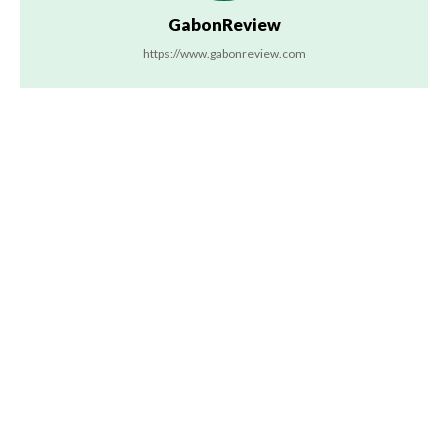
GabonReview
https://www.gabonreview.com