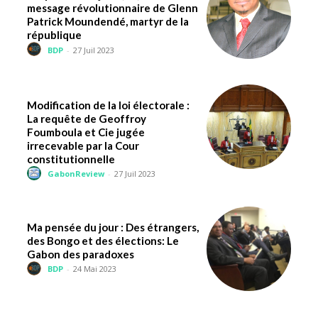
message révolutionnaire de Glenn
Patrick Moundendé, martyr de la
république
BDP
-
27 Juil 2023
Modification de la loi électorale :
La requête de Geoffroy
Foumboula et Cie jugée
irrecevable par la Cour
constitutionnelle
GabonReview
-
27 Juil 2023
Ma pensée du jour : Des étrangers,
des Bongo et des élections: Le
Gabon des paradoxes
BDP
-
24 Mai 2023