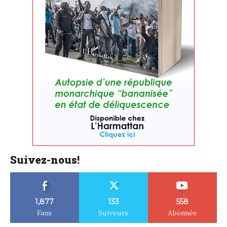
Suivez-nous!
1,877
133
558
Fans
Suiveurs
Abonnés