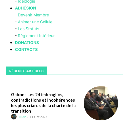
-
Idéologie
ADHÉSION
-
Devenir Membre
-
Animer une Cellule
-
Les Statuts
-
Règlement Intérieur
DONATIONS
CONTACTS
RÉCENTS ARTICLES
Gabon : Les 24 imbroglios,
contradictions et incohérences
les plus criards de la charte de la
transition
BDP
-
11 Oct 2023