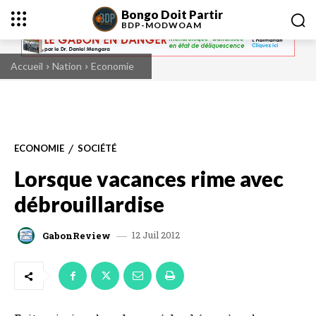
Bongo Doit Partir
BDP-
MODWOAM
Accueil
Nation
Economie
ECONOMIE
SOCIÉTÉ
Lorsque vacances rime avec
débrouillardise
12 Juil 2012
GabonReview