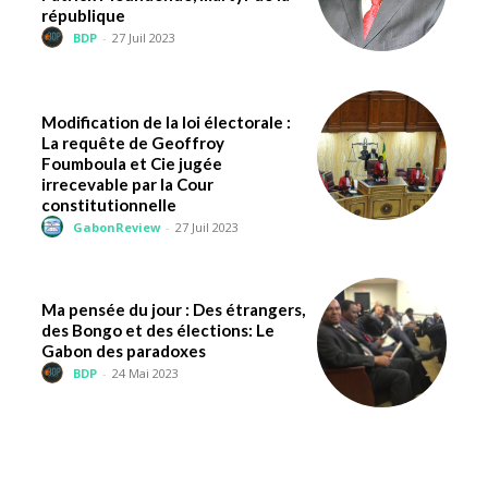
république
BDP
-
27 Juil 2023
Modification de la loi électorale :
La requête de Geoffroy
Foumboula et Cie jugée
irrecevable par la Cour
constitutionnelle
GabonReview
-
27 Juil 2023
Ma pensée du jour : Des étrangers,
des Bongo et des élections: Le
Gabon des paradoxes
BDP
-
24 Mai 2023