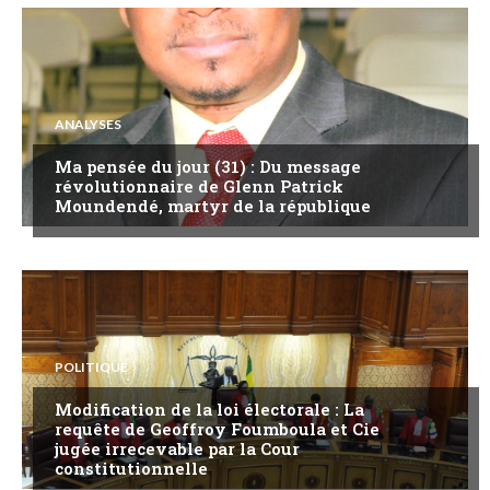
ANALYSES
Ma pensée du jour (31) : Du message
révolutionnaire de Glenn Patrick
Moundendé, martyr de la république
POLITIQUE
Modification de la loi électorale : La
requête de Geoffroy Foumboula et Cie
jugée irrecevable par la Cour
constitutionnelle