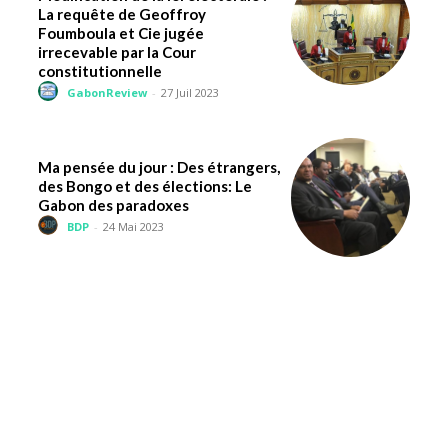
La requête de Geoffroy
Foumboula et Cie jugée
irrecevable par la Cour
constitutionnelle
GabonReview
-
27 Juil 2023
Ma pensée du jour : Des étrangers,
des Bongo et des élections: Le
Gabon des paradoxes
BDP
-
24 Mai 2023