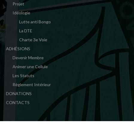
Projet
Idéologie
Lutte anti Bongo
La DTE
Charte 3e Voie
ADHÉSIONS
Devenir Membre
Animer une Cellule
Les Statuts
Règlement Intérieur
DONATIONS
CONTACTS