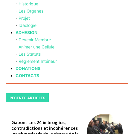
-
Historique
-
Les Organes
-
Projet
-
Idéologie
ADHÉSION
-
Devenir Membre
-
Animer une Cellule
-
Les Statuts
-
Règlement Intérieur
DONATIONS
CONTACTS
RÉCENTS ARTICLES
Gabon : Les 24 imbroglios,
contradictions et incohérences
les plus criards de la charte de la