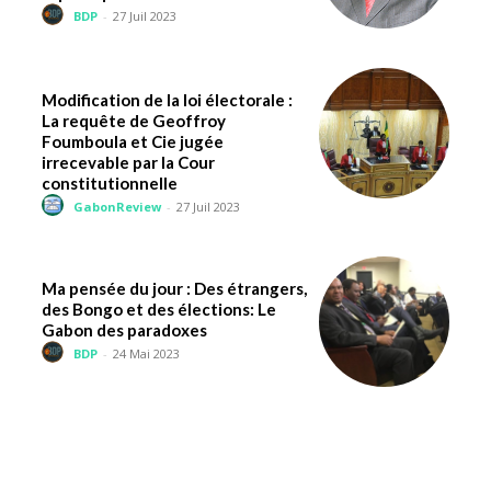
BDP
-
27 Juil 2023
Modification de la loi électorale :
La requête de Geoffroy
Foumboula et Cie jugée
irrecevable par la Cour
constitutionnelle
GabonReview
-
27 Juil 2023
Ma pensée du jour : Des étrangers,
des Bongo et des élections: Le
Gabon des paradoxes
BDP
-
24 Mai 2023