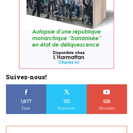
Suivez-nous!
1,877
133
558
Fans
Suiveurs
Abonnés