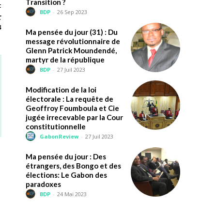
Transition ?
t
BDP
-
26 Sep 2023
r
s
Ma pensée du jour (31) : Du
message révolutionnaire de
Glenn Patrick Moundendé,
martyr de la république
BDP
-
27 Juil 2023
Modification de la loi
électorale : La requête de
Geoffroy Foumboula et Cie
jugée irrecevable par la Cour
constitutionnelle
GabonReview
-
27 Juil 2023
Ma pensée du jour : Des
étrangers, des Bongo et des
élections: Le Gabon des
paradoxes
BDP
-
24 Mai 2023