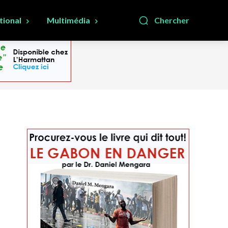
tional
Multimédia
Chercher