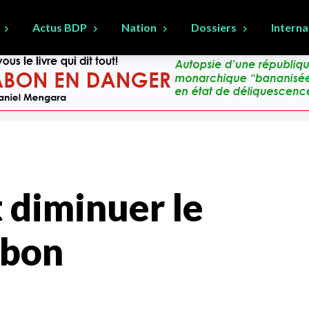
Actus BDP
Nation
Dossiers
Interna
diminuer le
abon