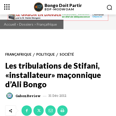
Bongo Doit Partir
BDP-
MODWOAM
Accueil
Dossiers
Françafrique
FRANÇAFRIQUE
POLITIQUE
SOCIÉTÉ
Les tribulations de Stifani,
«installateur» maçonnique
d’Ali Bongo
31 Déc 2012
GabonReview