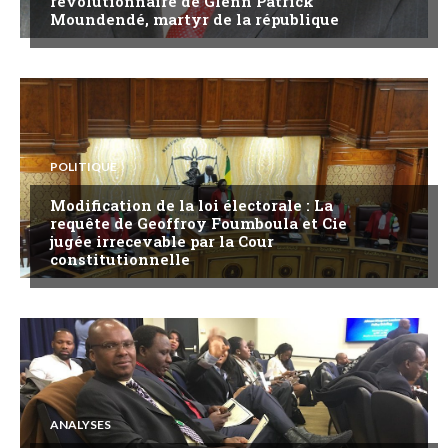
révolutionnaire de Glenn Patrick
Moundendé, martyr de la république
POLITIQUE
Modification de la loi électorale : La
requête de Geoffroy Foumboula et Cie
jugée irrecevable par la Cour
constitutionnelle
ANALYSES