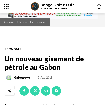
Bongo Doit Partir
BDP-
MODWOAM
Accueil
Nation
Economie
ECONOMIE
Un nouveau gisement de
pétrole au Gabon
9 Jan 2013
Gabonews
Un nouveau gisement de pétrole aurait été trouvé sur