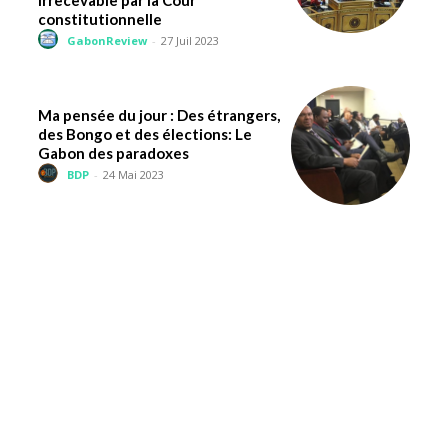
irrecevable par la Cour
constitutionnelle
GabonReview
-
27 Juil 2023
Ma pensée du jour : Des étrangers,
des Bongo et des élections: Le
Gabon des paradoxes
BDP
-
24 Mai 2023