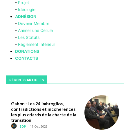
-
Projet
-
Idéologie
ADHÉSION
-
Devenir Membre
-
Animer une Cellule
-
Les Statuts
-
Règlement Intérieur
DONATIONS
CONTACTS
RÉCENTS ARTICLES
Gabon : Les 24 imbroglios,
contradictions et incohérences
les plus criards de la charte de la
transition
BDP
-
11 Oct 2023