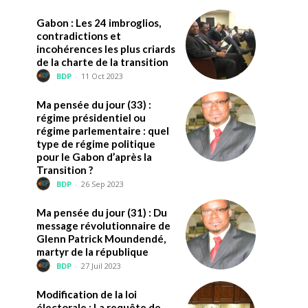
Gabon : Les 24 imbroglios,
contradictions et
incohérences les plus criards
de la charte de la transition
BDP
-
11 Oct 2023
Ma pensée du jour (33) :
régime présidentiel ou
régime parlementaire : quel
type de régime politique
pour le Gabon d’après la
Transition ?
BDP
-
26 Sep 2023
Ma pensée du jour (31) : Du
message révolutionnaire de
Glenn Patrick Moundendé,
martyr de la république
BDP
-
27 Juil 2023
Modification de la loi
électorale : La requête de