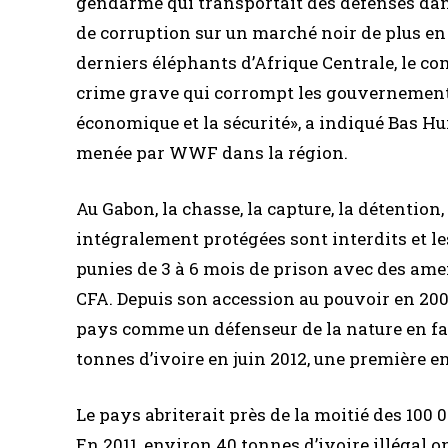
gendarme qui transportait des défenses dan
de corruption sur un marché noir de plus en 
derniers éléphants d’Afrique Centrale, le co
crime grave qui corrompt les gouvernement
économique et la sécurité», a indiqué Bas H
menée par WWF dans la région.
Au Gabon, la chasse, la capture, la détention
intégralement protégées sont interdits et l
punies de 3 à 6 mois de prison avec des amen
CFA. Depuis son accession au pouvoir en 200
pays comme un défenseur de la nature en fais
tonnes d’ivoire en juin 2012, une première e
Le pays abriterait près de la moitié des 100
En 2011, environ 40 tonnes d’ivoire illégal 