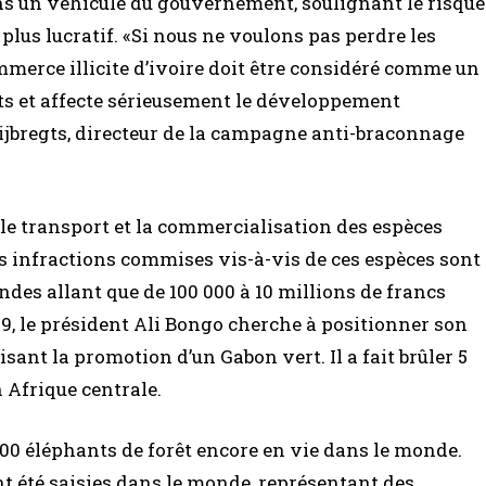
s un véhicule du gouvernement, soulignant le risque
plus lucratif. «Si nous ne voulons pas perdre les
mmerce illicite d’ivoire doit être considéré comme un
s et affecte sérieusement le développement
uijbregts, directeur de la campagne anti-braconnage
, le transport et la commercialisation des espèces
es infractions commises vis-à-vis de ces espèces sont
des allant que de 100 000 à 10 millions de francs
9, le président Ali Bongo cherche à positionner son
ant la promotion d’un Gabon vert. Il a fait brûler 5
n Afrique centrale.
 000 éléphants de forêt encore en vie dans le monde.
ont été saisies dans le monde, représentant des