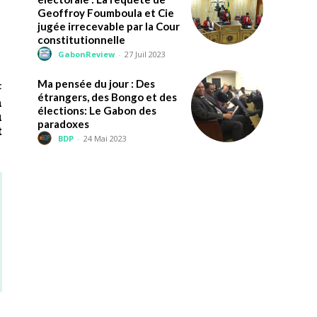
Geoffroy Foumboula et Cie
jugée irrecevable par la Cour
constitutionnelle
GabonReview
-
27 Juil 2023
Ma pensée du jour : Des
t
étrangers, des Bongo et des
n
élections: Le Gabon des
u
paradoxes
t
BDP
-
24 Mai 2023