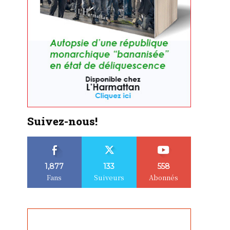
Suivez-nous!
1,877
133
558
Fans
Suiveurs
Abonnés