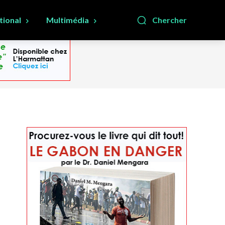
tional
Multimédia
Chercher