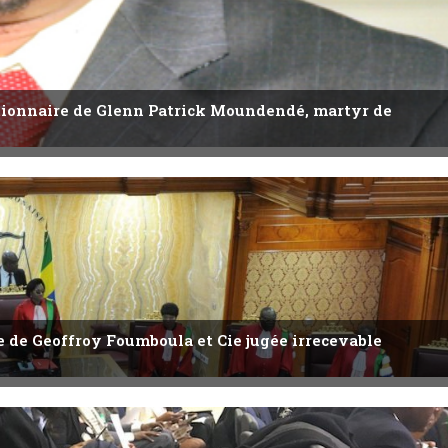
utionnaire de Glenn Patrick Moundendé, martyr de
ête de Geoffroy Foumboula et Cie jugée irrecevable