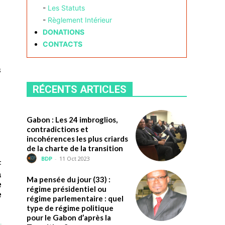
-
Les Statuts
-
Règlement Intérieur
DONATIONS
CONTACTS
s
RÉCENTS ARTICLES
Gabon : Les 24 imbroglios,
contradictions et
incohérences les plus criards
de la charte de la transition
BDP
-
11 Oct 2023
t
n
Ma pensée du jour (33) :
e
régime présidentiel ou
e
régime parlementaire : quel
type de régime politique
pour le Gabon d’après la