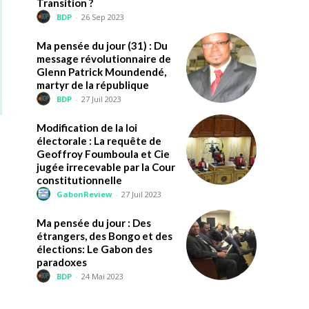
Transition ?
BDP
-
26 Sep 2023
Ma pensée du jour (31) : Du
message révolutionnaire de
Glenn Patrick Moundendé,
martyr de la république
BDP
-
27 Juil 2023
Modification de la loi
électorale : La requête de
Geoffroy Foumboula et Cie
jugée irrecevable par la Cour
constitutionnelle
GabonReview
-
27 Juil 2023
Ma pensée du jour : Des
étrangers, des Bongo et des
élections: Le Gabon des
paradoxes
BDP
-
24 Mai 2023