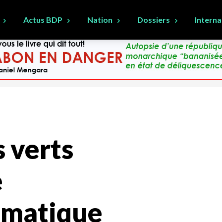
Actus BDP
Nation
Dossiers
Interna
s verts
e
imatique