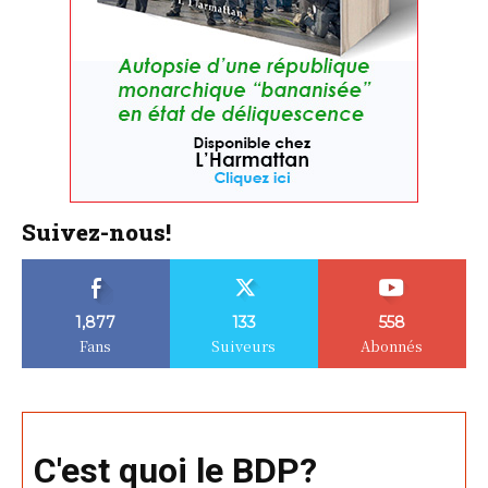
Suivez-nous!
1,877
133
558
Fans
Suiveurs
Abonnés
C'est quoi le BDP?