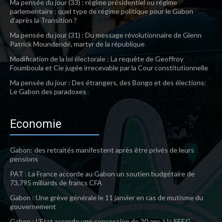
Ma pensée du jour (33) : régime présidentiel ou régime
parlementaire : quel type de régime politique pour le Gabon
d’après la Transition ?
Ma pensée du jour (31) : Du message révolutionnaire de Glenn
Patrick Moundendé, martyr de la république
Modification de la loi électorale : La requête de Geoffroy
Foumboula et Cie jugée irrecevable par la Cour constitutionnelle
Ma pensée du jour : Des étrangers, des Bongo et des élections:
Le Gabon des paradoxes
Economie
Gabon: des retraités manifestent après être privés de leurs
pensions
PAT : La France accorde au Gabon un soutien budgétaire de
73,795 milliards de francs CFA
Gabon : Une grève générale le 11 janvier en cas de mutisme du
gouvernement
Gabon : L’Etat accorde une concession de 20 ans à la SEEG