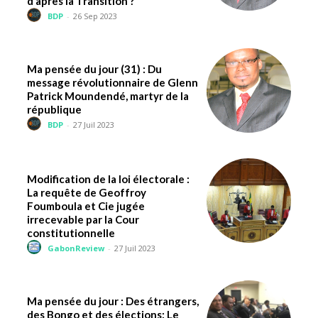
d’après la Transition ?
BDP
-
26 Sep 2023
Ma pensée du jour (31) : Du
message révolutionnaire de Glenn
Patrick Moundendé, martyr de la
république
BDP
-
27 Juil 2023
Modification de la loi électorale :
La requête de Geoffroy
Foumboula et Cie jugée
irrecevable par la Cour
constitutionnelle
GabonReview
-
27 Juil 2023
Ma pensée du jour : Des étrangers,
des Bongo et des élections: Le