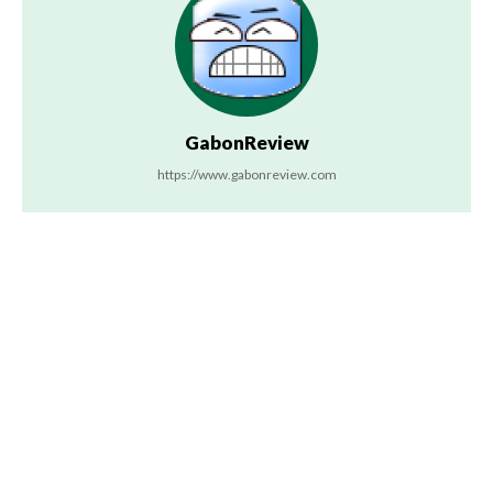
GabonReview
https://www.gabonreview.com