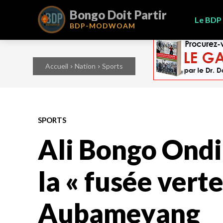
Bongo Doit Partir
Le BDP
BDP-
MODWOAM
Accueil
Nation
Sports
SPORTS
Ali Bongo Ondi
la « fusée verte
Aubameyang