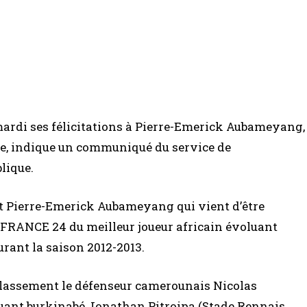
ardi ses félicitations à Pierre-Emerick Aubameyang,
nce, indique un communiqué du service de
lique.
t Pierre-Emerick Aubameyang qui vient d’être
 FRANCE 24 du meilleur joueur africain évoluant
rant la saison 2012-2013.
classement le défenseur camerounais Nicolas
quant burkinabé Jonathan Pitroipa (Stade Rennais