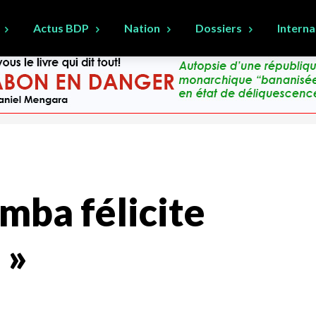
Actus BDP
Nation
Dossiers
Interna
mba félicite
 »