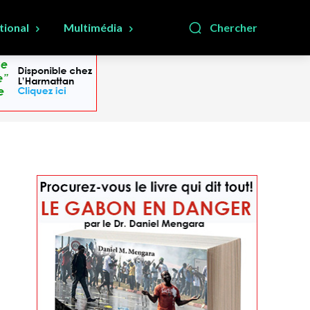
tional
Multimédia
Chercher