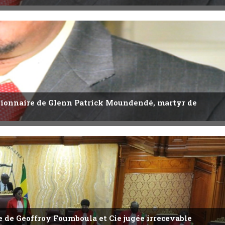
utionnaire de Glenn Patrick Moundendé, martyr de
ête de Geoffroy Foumboula et Cie jugée irrecevable