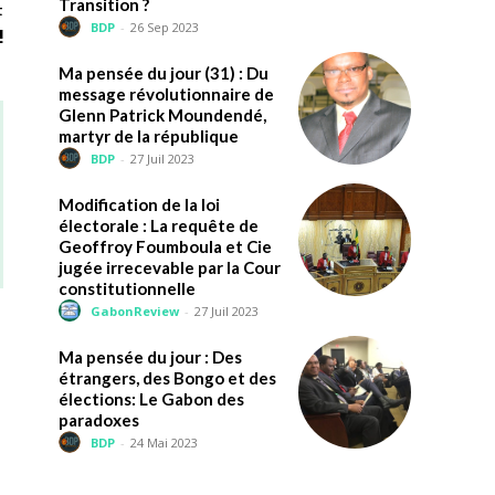
Transition ?
t
BDP
-
26 Sep 2023
!
Ma pensée du jour (31) : Du
message révolutionnaire de
Glenn Patrick Moundendé,
martyr de la république
BDP
-
27 Juil 2023
Modification de la loi
électorale : La requête de
Geoffroy Foumboula et Cie
jugée irrecevable par la Cour
constitutionnelle
GabonReview
-
27 Juil 2023
Ma pensée du jour : Des
étrangers, des Bongo et des
élections: Le Gabon des
paradoxes
BDP
-
24 Mai 2023