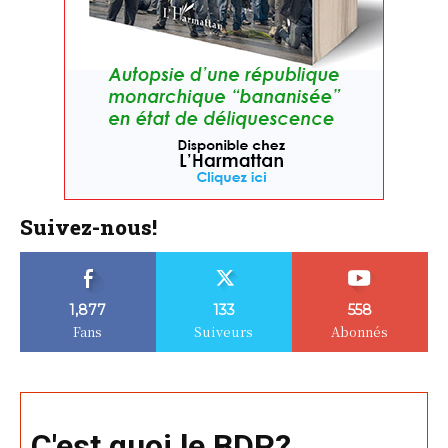
Suivez-nous!
1,877
133
558
Fans
Suiveurs
Abonnés
C'est quoi le BDP?