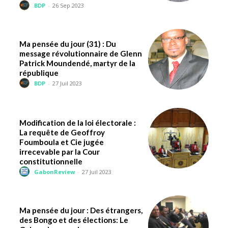
BDP
-
26 Sep 2023
Ma pensée du jour (31) : Du
message révolutionnaire de Glenn
Patrick Moundendé, martyr de la
république
BDP
-
27 Juil 2023
Modification de la loi électorale :
La requête de Geoffroy
Foumboula et Cie jugée
irrecevable par la Cour
constitutionnelle
GabonReview
-
27 Juil 2023
Ma pensée du jour : Des étrangers,
des Bongo et des élections: Le