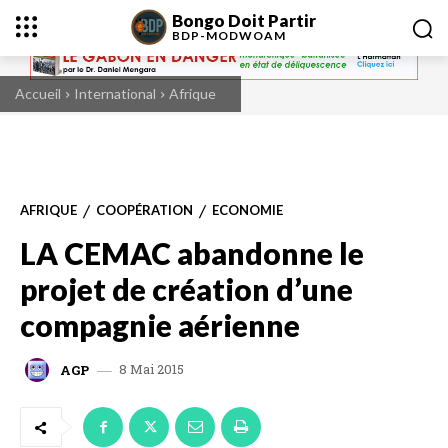
Bongo Doit Partir
BDP-
MODWOAM
Accueil
International
Afrique
AFRIQUE
COOPÉRATION
ECONOMIE
LA CEMAC abandonne le
projet de création d’une
compagnie aérienne
8 Mai 2015
AGP