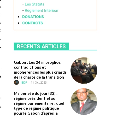
-
Les Statuts
s
-
Règlement Intérieur
a
DONATIONS
s
CONTACTS
t
n
,
RÉCENTS ARTICLES
Gabon : Les 24 imbroglios,
contradictions et
y
incohérences les plus criards
e
de la charte de la transition
BDP
-
11 Oct 2023
Ma pensée du jour (33) :
f
régime présidentiel ou
régime parlementaire : quel
s
type de régime politique
pour le Gabon d’après la