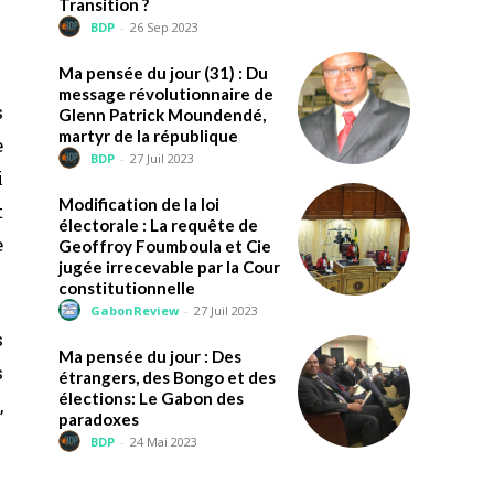
Transition ?
BDP
-
26 Sep 2023
Ma pensée du jour (31) : Du
message révolutionnaire de
s
Glenn Patrick Moundendé,
martyr de la république
e
BDP
-
27 Juil 2023
i
Modification de la loi
t
électorale : La requête de
e
Geoffroy Foumboula et Cie
jugée irrecevable par la Cour
constitutionnelle
GabonReview
-
27 Juil 2023
s
Ma pensée du jour : Des
s
étrangers, des Bongo et des
élections: Le Gabon des
,
paradoxes
BDP
-
24 Mai 2023