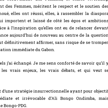
t des Femmes, méritent le respect et le soutien de
oué, elles ont réussi, elles, à rassembler la diaspor
ui importent et laissé de côté les égos et ambition
âce à l’inspiration qu’elles ont eu de relancer devan
ance aujourd’hui de nouveau au centre de la questio
ut définitivement affirmer, sans risque de se tromper
bération immédiate du Gabon.
els j’ai échangé. Je me sens conforté de savoir qu’il 
les vrais enjeux, les vrais débats, et qui veut s
t d’une stratégie insurrectionnelle ayant pour objecti
édiate et irrévocable d’Ali Bongo Ondimba, mai
ème Bongo-PDG.