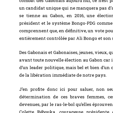
combat des Gabonais aujourd’hui, ce n’est 
un candidat unique qui ne manquera pas d’al
se tienne au Gabon, en 2016, une élect
président et le système Bongo-PDG comme se
comprennent que, en définitive, un vote pou
entièrement contrôlée par Ali Bongo et son 
Des Gabonais et Gabonaises, jeunes, vieux, q
avant toute nouvelle élection au Gabon car i
d’un leader politique, mais bel et bien d’un 
de la libération immédiate de notre pays.
J’en profite donc ici pour saluer, non s
détermination de ces braves femmes, ces
devenues, par le ras-le-bol qu’elles éprouven
Colette Rébouka, courageuse président