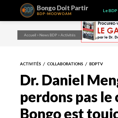
Bongo Doit Partir
Le BDP
BDP-
MODWOAM
Accueil
News BDP
Activités
ACTIVITÉS
COLLABORATIONS
BDPTV
Dr. Daniel Men
perdons pas le 
Bongo est toujo