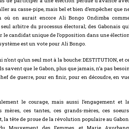
pas de participer à une élection perdue d’avance ave
ler au casse-pipe, mais bel et bien d’empêcher que n
ion où on aurait encore Ali Bongo Ondimba comm
ul arbitre du processus électoral; des Gabonais qu
r le candidat unique de l’opposition dans une électio
système est un vote pour Ali Bongo.
ui n’ont qu’un seul mot à la bouche: DESTITUTION, et c
ls savent que le Gabon, plus que jamais, n’a pas besoi
chef de guerre, pour en finir, pour en découdre, en vu
eulement le courage, mais aussi l’engagement et l
 mères, ces tantes, ces grands-mères, ces soeurs
t, la tête de proue de la révolution populaire au Gabon
e du Mouvement des Femmes, et Marie Avorbang