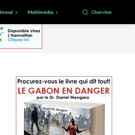
tional
Multimédia
Chercher