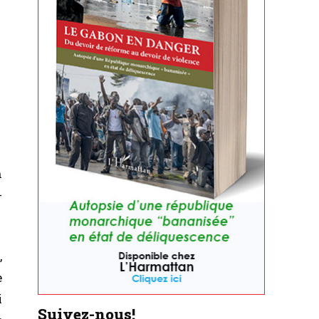
n
-
,
e
i
Suivez-nous!