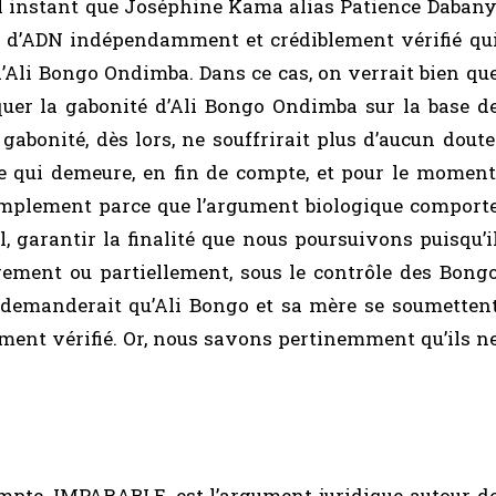
 instant que Joséphine Kama alias Patience Dabany
d’ADN indépendamment et crédiblement vérifié qu
 d’Ali Bongo Ondimba. Dans ce cas, on verrait bien qu
quer la gabonité d’Ali Bongo Ondimba sur la base d
 gabonité, dès lors, ne souffrirait plus d’aucun doute
e qui demeure, en fin de compte, et pour le moment
simplement parce que l’argument biologique comport
ul, garantir la finalité que nous poursuivons puisqu’i
rement ou partiellement, sous le contrôle des Bong
 demanderait qu’Ali Bongo et sa mère se soumetten
nt vérifié. Or, nous savons pertinemment qu’ils n
compte, IMPARABLE, est l’argument juridique autour d