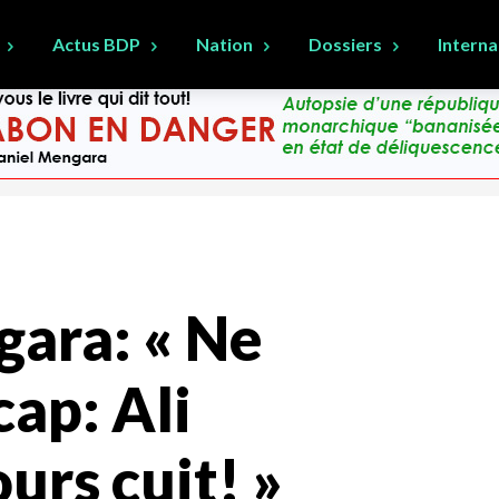
Actus BDP
Nation
Dossiers
Interna
gara: « Ne
cap: Ali
urs cuit! »