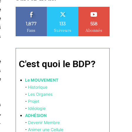
c
e
e
1,877
133
558
i
Fans
Suiveurs
Abonnés
n
e
C'est quoi le BDP?
n
e
Le MOUVEMENT
-
Historique
-
Les Organes
-
Projet
a
-
Idéologie
,
ADHÉSION
.
-
Devenir Membre
-
Animer une Cellule
,