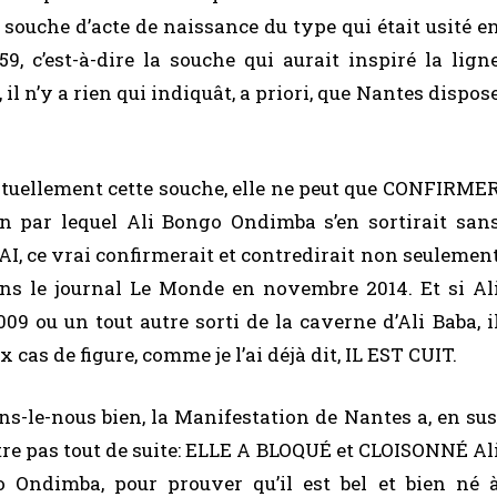
 souche d’acte de naissance du type qui était usité e
9, c’est-à-dire la souche qui aurait inspiré la lign
 il n’y a rien qui indiquât, a priori, que Nantes dispos
tuellement cette souche, elle ne peut que CONFIRME
n par lequel Ali Bongo Ondimba s’en sortirait san
RAI, ce vrai confirmerait et contredirait non seulemen
ans le journal Le Monde en novembre 2014. Et si Al
9 ou un tout autre sorti de la caverne d’Ali Baba, i
cas de figure, comme je l’ai déjà dit, IL EST CUIT.
ons-le-nous bien, la Manifestation de Nantes a, en sus
être pas tout de suite: ELLE A BLOQUÉ et CLOISONNÉ Al
 Ondimba, pour prouver qu’il est bel et bien né 