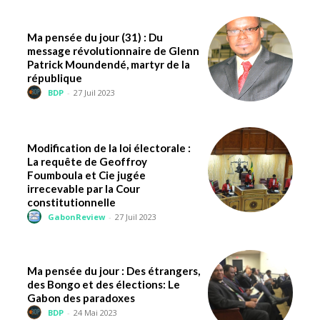
Ma pensée du jour (31) : Du
message révolutionnaire de Glenn
Patrick Moundendé, martyr de la
république
BDP
-
27 Juil 2023
Modification de la loi électorale :
La requête de Geoffroy
Foumboula et Cie jugée
irrecevable par la Cour
constitutionnelle
GabonReview
-
27 Juil 2023
Ma pensée du jour : Des étrangers,
des Bongo et des élections: Le
Gabon des paradoxes
BDP
-
24 Mai 2023