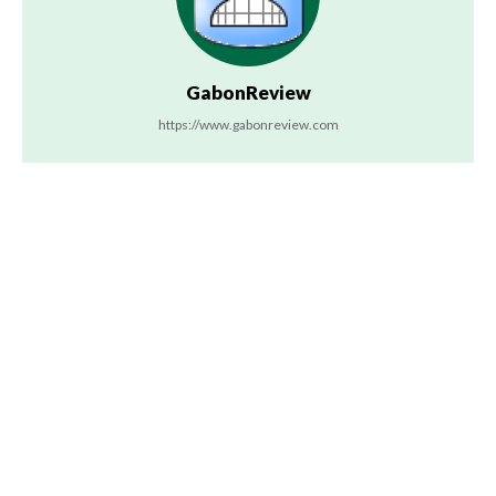
GabonReview
https://www.gabonreview.com