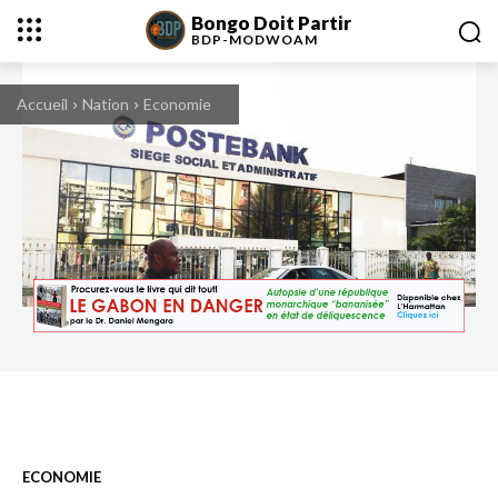
Bongo Doit Partir
BDP-
MODWOAM
Accueil
Nation
Economie
Le siège de la PosteBank à Libreville. © Gabonreview
ECONOMIE