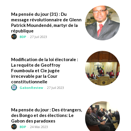
Ma pensée du jour (31) : Du
message révolutionnaire de Glenn
Patrick Moundendé, martyr de la
république
BDP
-
27 Juil 2023
Modification de la loi électorale :
La requête de Geoffroy
Foumboula et Cie jugée
irrecevable par la Cour
constitutionnelle
GabonReview
-
27 Juil 2023
Ma pensée du jour : Des étrangers,
des Bongo et des élections: Le
Gabon des paradoxes
BDP
-
24 Mai 2023