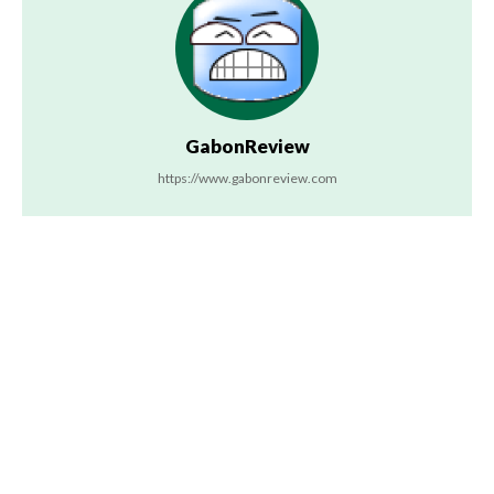
GabonReview
https://www.gabonreview.com