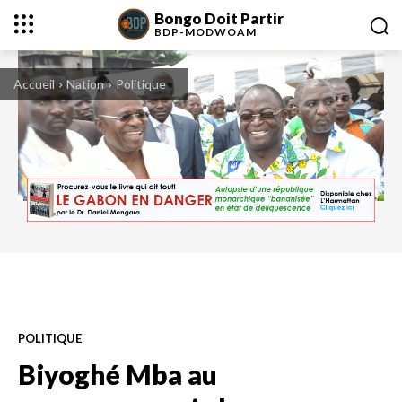
Bongo Doit Partir
BDP-
MODWOAM
Accueil
Nation
Politique
Faustin Boukoubi et Paul Biyoghe Mba lors d'une manifestation du PDG, parti
au pouvoir.
POLITIQUE
Biyoghé Mba au