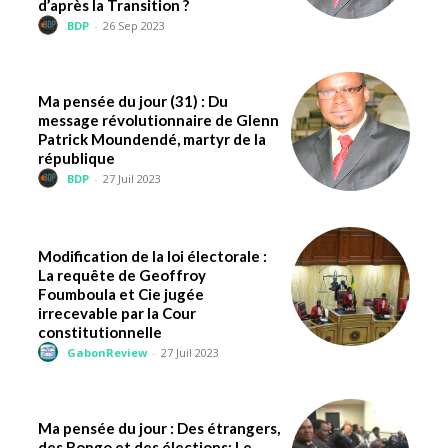
d’après la Transition ?
BDP
-
26 Sep 2023
Ma pensée du jour (31) : Du
message révolutionnaire de Glenn
Patrick Moundendé, martyr de la
république
BDP
-
27 Juil 2023
Modification de la loi électorale :
La requête de Geoffroy
Foumboula et Cie jugée
irrecevable par la Cour
constitutionnelle
GabonReview
-
27 Juil 2023
Ma pensée du jour : Des étrangers,
des Bongo et des élections: Le