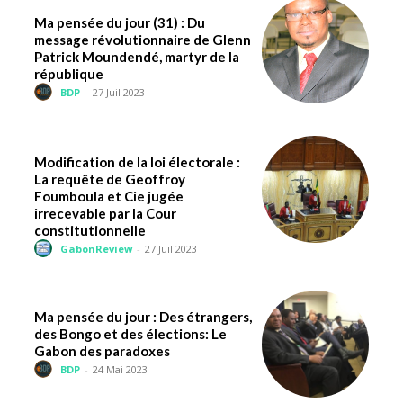
Ma pensée du jour (31) : Du
message révolutionnaire de Glenn
Patrick Moundendé, martyr de la
république
BDP
-
27 Juil 2023
Modification de la loi électorale :
La requête de Geoffroy
Foumboula et Cie jugée
irrecevable par la Cour
constitutionnelle
GabonReview
-
27 Juil 2023
Ma pensée du jour : Des étrangers,
des Bongo et des élections: Le
Gabon des paradoxes
BDP
-
24 Mai 2023