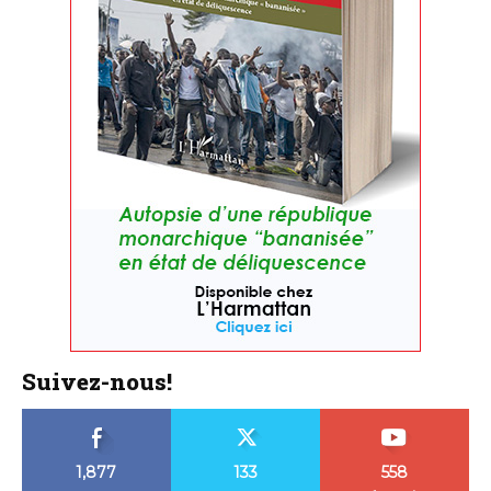
Suivez-nous!
1,877
133
558