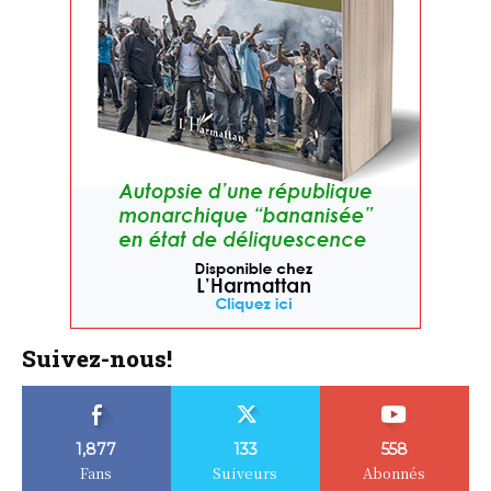
Suivez-nous!
1,877
133
558
Fans
Suiveurs
Abonnés