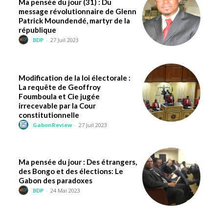
Ma pensée du jour (31) : Du
message révolutionnaire de Glenn
Patrick Moundendé, martyr de la
république
BDP
-
27 Juil 2023
Modification de la loi électorale :
La requête de Geoffroy
Foumboula et Cie jugée
irrecevable par la Cour
constitutionnelle
GabonReview
-
27 Juil 2023
Ma pensée du jour : Des étrangers,
des Bongo et des élections: Le
Gabon des paradoxes
BDP
-
24 Mai 2023