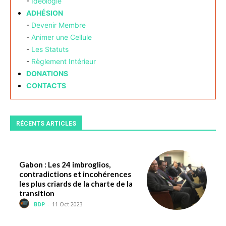
-
Idéologie
ADHÉSION
-
Devenir Membre
-
Animer une Cellule
-
Les Statuts
-
Règlement Intérieur
DONATIONS
CONTACTS
RÉCENTS ARTICLES
Gabon : Les 24 imbroglios,
contradictions et incohérences
les plus criards de la charte de la
transition
BDP
-
11 Oct 2023