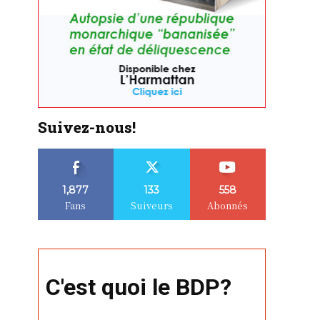
Suivez-nous!
1,877
133
558
Fans
Suiveurs
Abonnés
C'est quoi le BDP?