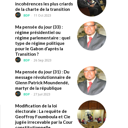
incohérences les plus criards
de la charte de la transition
BDP
-
11 Oct 2023
Ma pensée du jour (33) :
régime présidentiel ou
régime parlementaire : quel
type de régime politique
pour le Gabon d’après la
Transition ?
BDP
-
26 Sep 2023
Ma pensée du jour (31) : Du
message révolutionnaire de
Glenn Patrick Moundendé,
martyr de la république
BDP
-
27 Juil 2023
Modification de la loi
électorale : La requête de
Geoffroy Foumboula et Cie
jugée irrecevable par la Cour
constitutionnelle