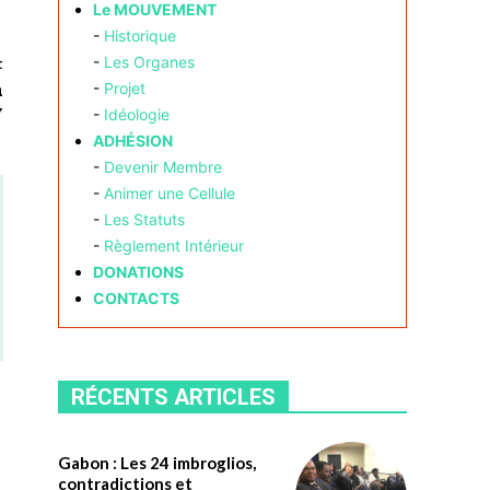
Le MOUVEMENT
-
Historique
-
Les Organes
t
n
-
Projet
y
-
Idéologie
ADHÉSION
-
Devenir Membre
-
Animer une Cellule
-
Les Statuts
-
Règlement Intérieur
DONATIONS
CONTACTS
RÉCENTS ARTICLES
Gabon : Les 24 imbroglios,
contradictions et