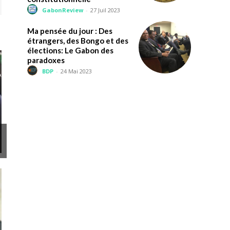
GabonReview
-
27 Juil 2023
Ma pensée du jour : Des
étrangers, des Bongo et des
élections: Le Gabon des
paradoxes
BDP
-
24 Mai 2023