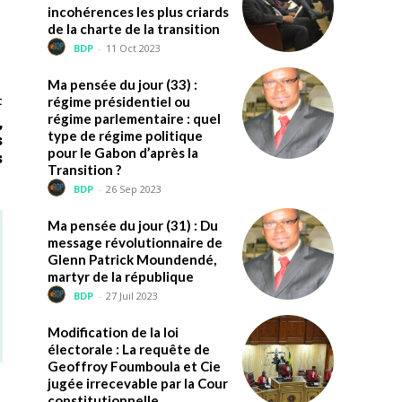
incohérences les plus criards
de la charte de la transition
BDP
-
11 Oct 2023
Ma pensée du jour (33) :
t
régime présidentiel ou
régime parlementaire : quel
,
type de régime politique
s
pour le Gabon d’après la
s
Transition ?
BDP
-
26 Sep 2023
Ma pensée du jour (31) : Du
message révolutionnaire de
Glenn Patrick Moundendé,
martyr de la république
BDP
-
27 Juil 2023
Modification de la loi
électorale : La requête de
Geoffroy Foumboula et Cie
jugée irrecevable par la Cour
constitutionnelle