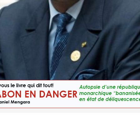
chadien Idriss Déby (ici à Hanghzou, au G20, le 4 septembre 2016) © REUTERS/Mark Sc