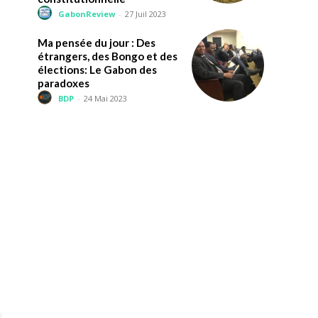
GabonReview
-
27 Juil 2023
Ma pensée du jour : Des
étrangers, des Bongo et des
élections: Le Gabon des
paradoxes
BDP
-
24 Mai 2023