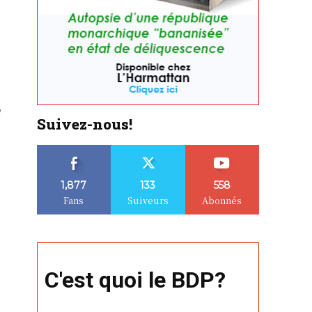
e
Suivez-nous!
1,877
133
558
Fans
Suiveurs
Abonnés
C'est quoi le BDP?