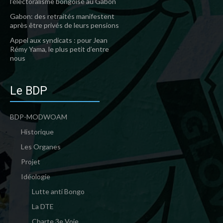
l’électoralisme bongoïsé au Gabon
Gabon: des retraités manifestent
après être privés de leurs pensions
Appel aux syndicats : pour Jean
Rémy Yama, le plus petit d’entre
nous
Le BDP
BDP-MODWOAM
Historique
Les Organes
Projet
Idéologie
Lutte anti Bongo
La DTE
Charte 3e Voie