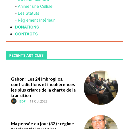
-
Animer une Cellule
-
Les Statuts
-
Règlement Intérieur
DONATIONS
CONTACTS
RÉCENTS ARTICLES
Gabon : Les 24 imbroglios,
contradictions et incohérences
les plus criards de la charte de la
transition
BDP
-
11 Oct 2023
Ma pensée du jour (33) : régime