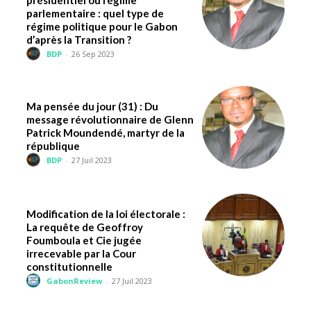
présidentiel ou régime
parlementaire : quel type de
régime politique pour le Gabon
d’après la Transition ?
BDP
-
26 Sep 2023
Ma pensée du jour (31) : Du
message révolutionnaire de Glenn
Patrick Moundendé, martyr de la
république
BDP
-
27 Juil 2023
Modification de la loi électorale :
La requête de Geoffroy
Foumboula et Cie jugée
irrecevable par la Cour
constitutionnelle
GabonReview
-
27 Juil 2023