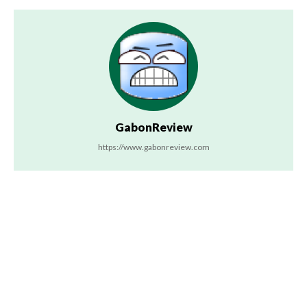
GabonReview
https://www.gabonreview.com